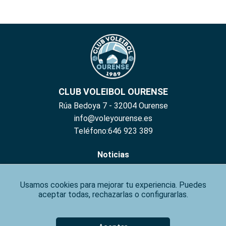
CLUB VOLEIBOL OURENSE
Rúa Bedoya 7 - 32004 Ourense
info@voleyourense.es
Teléfono:646 923 389
Noticias
Hazte Socio
Usamos cookies para mejorar tu experiencia. Puedes
Inscribete
aceptar todas, rechazarlas o configurarlas.
Contacto
Aviso Legal