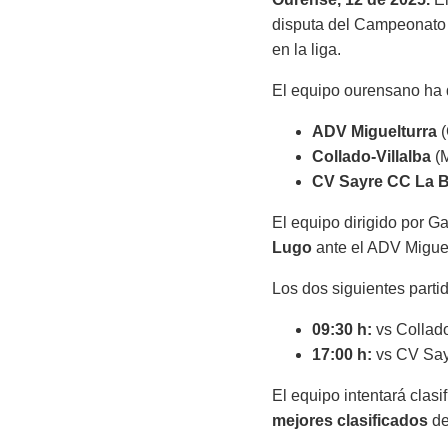
disputa del Campeonato 
en la liga.
El equipo ourensano ha
ADV Miguelturra
(
Collado-Villalba
(M
CV Sayre CC La B
El equipo dirigido por G
Lugo
ante el ADV Miguelt
Los dos siguientes parti
09:30 h:
vs Collado
17:00 h:
vs CV Say
El equipo intentará clas
mejores clasificados
de