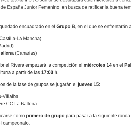
de España Junior Femenino, en busca de ratificar la buena t
 quedado encuadrado en el
Grupo B
, en el que se enfrentarán 
Castilla-La Mancha)
adrid)
allena
(Canarias)
abriel Rivera empezará la competición el
miércoles 14
en el
Pa
urra a partir de las
17:00 h
.
dos de la fase de grupos se jugarán el
jueves 15
:
-Villalba
re CC La Ballena
ificarse como
primero de grupo
para pasar a la siguiente ronda 
l campeonato.